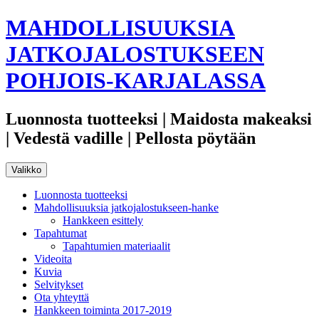
Siirry
MAHDOLLISUUKSIA
sisältöön
JATKOJALOSTUKSEEN
POHJOIS-KARJALASSA
Luonnosta tuotteeksi | Maidosta makeaksi
| Vedestä vadille | Pellosta pöytään
Valikko
Luonnosta tuotteeksi
Mahdollisuuksia jatkojalostukseen-hanke
Hankkeen esittely
Tapahtumat
Tapahtumien materiaalit
Videoita
Kuvia
Selvitykset
Ota yhteyttä
Hankkeen toiminta 2017-2019