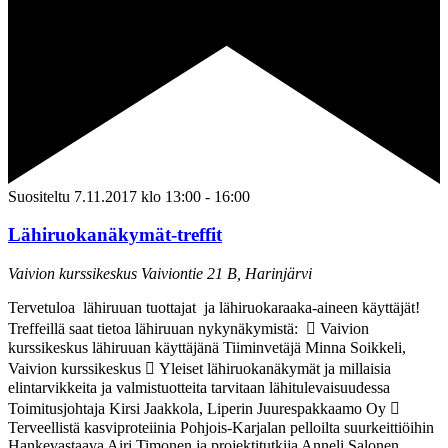
Suositeltu
7.11.2017 klo 13:00
-
16:00
Lähiruokanäkymät-treffit
Vaivion kurssikeskus
Vaiviontie 21 B, Harinjärvi
Tervetuloa lähiruuan tuottajat ja lähiruokaraaka-aineen käyttäjät!
Treffeillä saat tietoa lähiruuan nykynäkymistä:  Vaivion
kurssikeskus lähiruuan käyttäjänä Tiiminvetäjä Minna Soikkeli,
Vaivion kurssikeskus  Yleiset lähiruokanäkymät ja millaisia
elintarvikkeita ja valmistuotteita tarvitaan lähitulevaisuudessa
Toimitusjohtaja Kirsi Jaakkola, Liperin Juurespakkaamo Oy 
Terveellistä kasviproteiinia Pohjois-Karjalan pelloilta suurkeittiöihin
Hankevastaava Airi Timonen ja projektitutkija Anneli Salonen