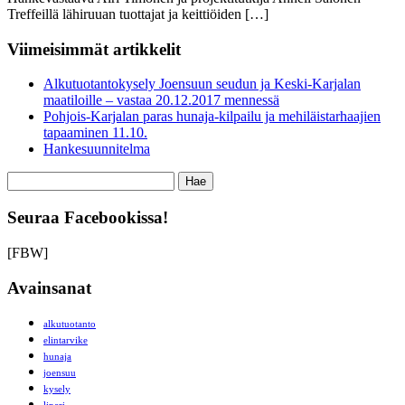
Treffeillä lähiruuan tuottajat ja keittiöiden […]
Viimeisimmät artikkelit
Alkutuotantokysely Joensuun seudun ja Keski-Karjalan
maatiloille – vastaa 20.12.2017 mennessä
Pohjois-Karjalan paras hunaja-kilpailu ja mehiläistarhaajien
tapaaminen 11.10.
Hankesuunnitelma
Haku:
Seuraa Facebookissa!
[FBW]
Avainsanat
alkutuotanto
elintarvike
hunaja
joensuu
kysely