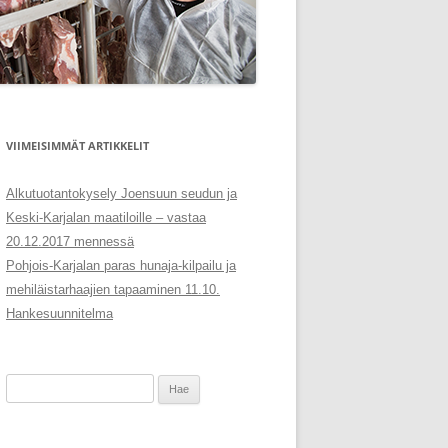
VIIMEISIMMÄT ARTIKKELIT
Alkutuotantokysely Joensuun seudun ja
Keski-Karjalan maatiloille – vastaa
20.12.2017 mennessä
Pohjois-Karjalan paras hunaja-kilpailu ja
mehiläistarhaajien tapaaminen 11.10.
Hankesuunnitelma
Haku: