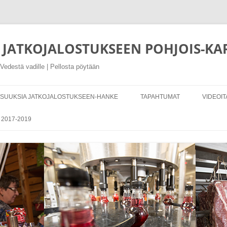
JATKOJALOSTUKSEEN POHJOIS-KA
Vedestä vadille | Pellosta pöytään
SUUKSIA JATKOJALOSTUKSEEN-HANKE
TAPAHTUMAT
VIDEOIT
N ESITTELY
TAPAHTUMIEN MATERIAALIT
2017-2019